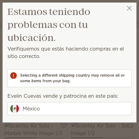
Ver el carrito
Estamos teniendo
Lista de dese
problemas con tu
Evelin Cuevas
Obtener un enlace de beneficios
Inicio
Scentsy Air y Canastillas
Difusores con Ventilador Scentsy Air
ubicación.
Difusores con Ventilador
Verifiquemos que estás haciendo compras en el
Scentsy Air
sitio correcto.
Difusores con ventilador para una fragancia al
instante en todos los ambientes
Selecting a different shipping country may remove all or
some items from your bag.
10 Resultados
Relevancia
Filter
Evelin Cuevas vende y patrocina en este país:
Elige 1 producto Scentsy Air + 6 Canastillas, ahorra
10%
México
Excluye productos con licencia y productos que son parte de un paquete.