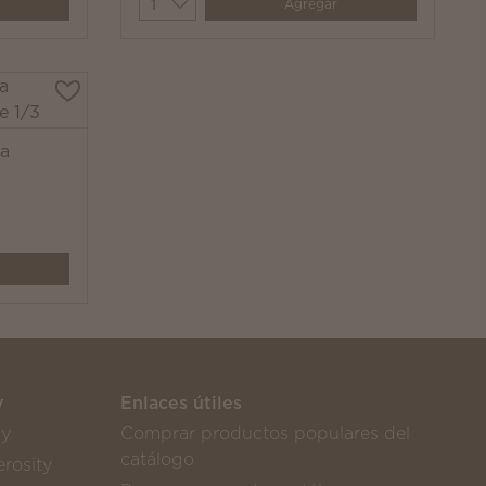
Quantity
Agregar
ra
y
Enlaces útiles
sy
Comprar productos populares del
catálogo
rosity