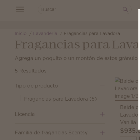
Inicio
Lavandería
Fragancias para Lavadora
Fragancias para Lav
Agrega un poquito o un montón de estos gránulos 
5 Resultados
Tipo de producto
Fragancias para Lavadora
(
5
)
Balde d
Licencia
Lavador
Vanilla
$935.
Familia de fragancias Scentsy