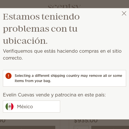
Estamos teniendo
Evelin Cuevas
Obtener un enlace de beneficios
problemas con tu
adora
ubicación.
Verifiquemos que estás haciendo compras en el sitio
perfumados en tu lavadora para una imperdible explosió
correcto.
Selecting a different shipping country may remove all or some
items from your bag.
Balde de Fragancias pa
Evelin Cuevas vende y patrocina en este país:
e Fragancias para
Lavadora Fiji Flower
a Black Raspberry
México
00
$935.00