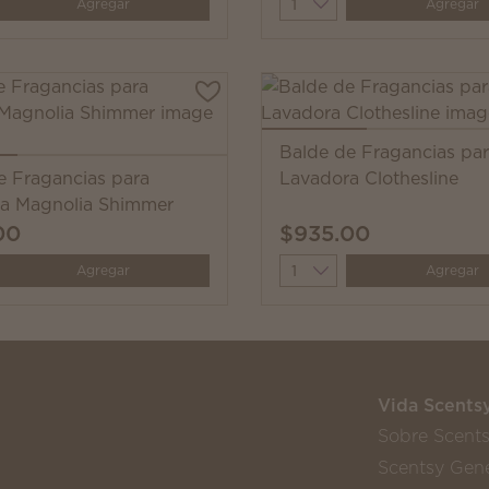
y
Quantity
Agregar
Agregar
Balde de Fragancias pa
e Fragancias para
Lavadora Clothesline
a Magnolia Shimmer
00
$935.00
y
Quantity
Agregar
Agregar
Vida Scents
Sobre Scent
Scentsy Gene