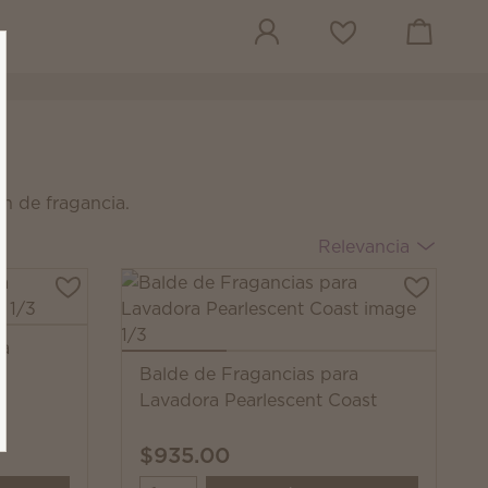
Ver el carrito
Lista de deseos
n de fragancia.
Relevancia
ra
Balde de Fragancias para
Lavadora Pearlescent Coast
$935.00